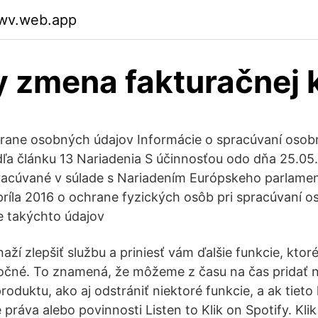
iwv.web.app
y zmena fakturačnej k
hrane osobných údajov Informácie o spracúvaní osob
a článku 13 Nariadenia S účinnosťou odo dňa 25.05
racúvané v súlade s Nariadením Európskeho parlamen
príla 2016 o ochrane fyzických osôb pri spracúvaní 
 takýchto údajov
aží zlepšiť službu a priniesť vám ďalšie funkcie, ktor
očné. To znamená, že môžeme z času na čas pridať n
roduktu, ako aj odstrániť niektoré funkcie, a ak tieto
práva alebo povinnosti Listen to Klik on Spotify. Kli