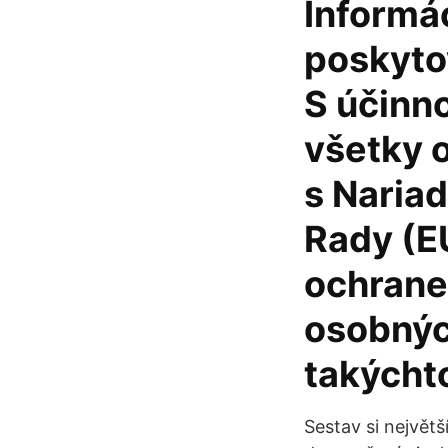
Informá
poskyto
S účinn
všetky 
s Naria
Rady (EÚ
ochrane
osobnýc
takýcht
Sestav si největ