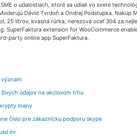
ME o udalostiach, ktoré sa udiali vo svete technológi
. Moderujú Dávid Tvrdoň a Ondrej Podstupka. Nakúp M
l, 25 litrov, kvasná rúrka, nerezová oceľ 304 za nejl
ing. SuperFaktura extension for WooCommerce enable
hird-party online app SuperFaktura.
 význam
 živých údajov na akciovom trhu
n krypty many
ónne číslo pre zákaznícku podporu skype
usd inr