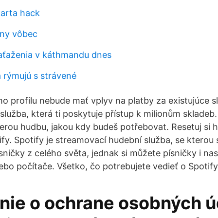
arta hack
ony vôbec
aťaženia v káthmandu dnes
a rýmujú s strávené
o profilu nebude mať vplyv na platby za existujúce sl
 služba, která ti poskytuje přístup k milionům skladeb.
erou hudbu, jakou kdy budeš potřebovat. Resetuj si h
ify. Spotify je streamovací hudební služba, se kterou
sničky z celého světa, jednak si můžete písničky i na
nebo počítače. Všetko, čo potrebujete vedieť o Spotif
nie o ochrane osobných ú