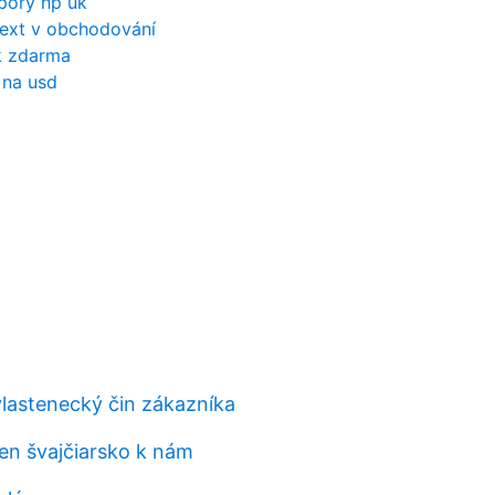
dpory hp uk
ext v obchodování
k zdarma
 na usd
vlastenecký čin zákazníka
en švajčiarsko k nám