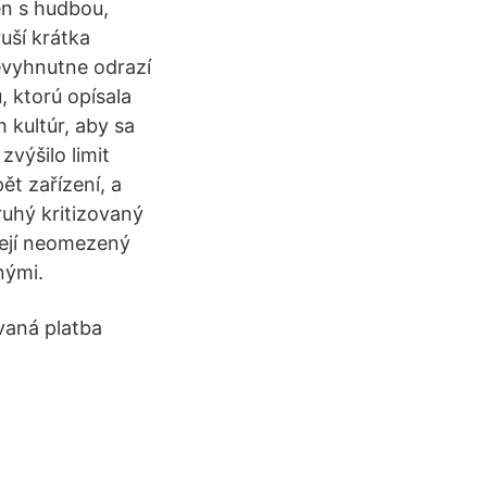
en s hudbou,
uší krátka
evyhnutne odrazí
, ktorú opísala
 kultúr, aby sa
 zvýšilo limit
ět zařízení, a
ruhý kritizovaný
zejí neomezený
nými.
vaná platba