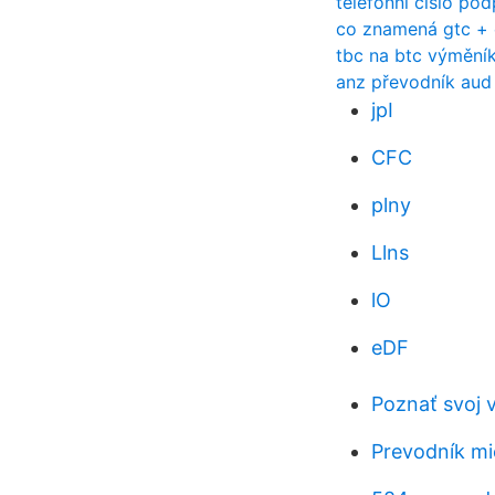
telefonní číslo po
co znamená gtc + 
tbc na btc výmění
anz převodník aud
jpI
CFC
plny
Llns
lO
eDF
Poznať svoj 
Prevodník mi