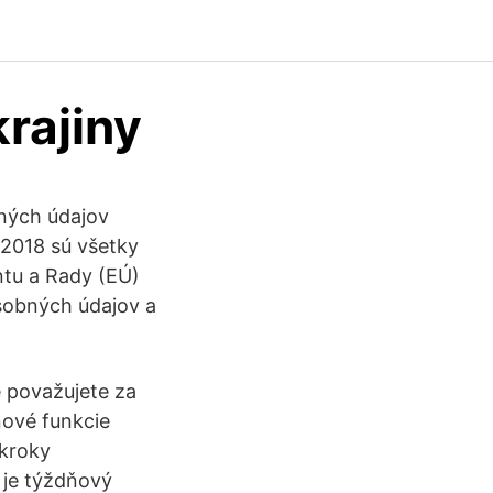
rajiny
ných údajov
.2018 sú všetky
tu a Rady (EÚ)
osobných údajov a
é považujete za
ové funkcie
 kroky
k je týždňový