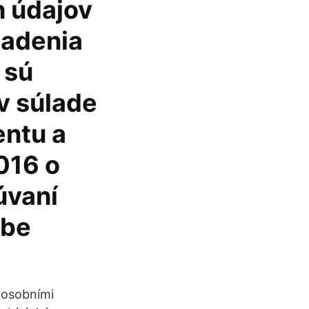
h údajov
iadenia
 sú
v súlade
entu a
016 o
úvaní
ybe
t osobními