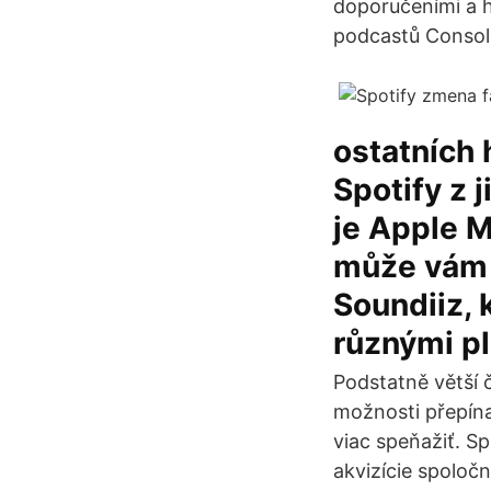
doporučeními a ho
podcastů Consoli
ostatních 
Spotify z 
je Apple M
může vám 
Soundiiz,
různými pl
Podstatně větší č
možnosti přepína
viac speňažiť. S
akvizície spoloč