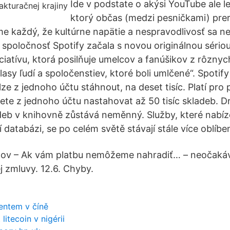
Ide v podstate o akýsi YouTube ale l
ktorý občas (medzi pesničkami) prer
me každý, že kultúrne napätie a nespravodlivosť sa n
 spoločnosť Spotify začala s novou originálnou sériou
iatívu, ktorá posilňuje umelcov a fanúšikov z rôznych
i hlasy ľudí a spoločenstiev, ktoré boli umlčené“. Spotify
lze z jednoho účtu stáhnout, na deset tisíc. Platí pro p
te z jednoho účtu nastahovat až 50 tisíc skladeb. D
kladeb v knihovně zůstává neměnný. Služby, které nabí
 databázi, se po celém světě stávají stále více oblíbe
mov – Ak vám platbu nemôžeme nahradiť… – neočaká
j zmluvy. 12.6. Chyby.
dentem v číně
litecoin v nigérii