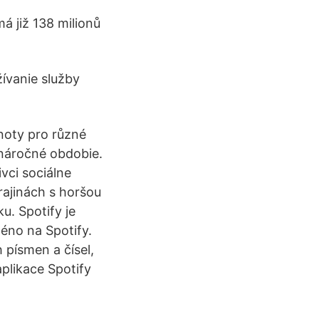
á již 138 milionů
ívanie služby
noty pro různé
 náročné obdobie.
vci sociálne
rajinách s horšou
u. Spotify je
éno na Spotify.
písmen a čísel,
plikace Spotify