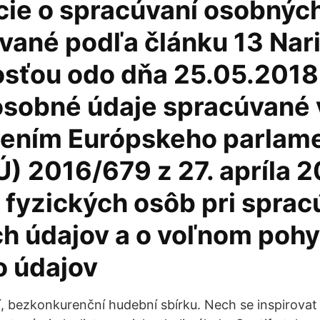
cie o spracúvaní osobnýc
vané podľa článku 13 Nar
osťou odo dňa 25.05.2018
osobné údaje spracúvané 
dením Európskeho parlam
) 2016/679 z 27. apríla 2
 fyzických osôb pri sprac
h údajov a o voľnom poh
o údajov
ší, bezkonkurenční hudební sbírku. Nech se inspirova