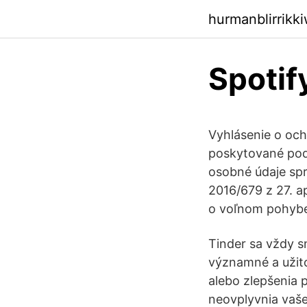
hurmanblirrikk
Spotif
Vyhlásenie o oc
poskytované podľ
osobné údaje sp
2016/679 z 27. a
o voľnom pohybe
Tinder sa vždy sn
významné a užit
alebo zlepšenia p
neovplyvnia vaše 