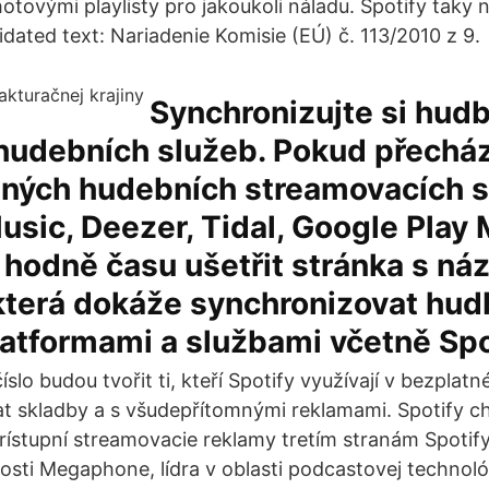
tovými playlisty pro jakoukoli náladu. Spotify taky na
dated text: Nariadenie Komisie (EÚ) č. 113/2010 z 9.
Synchronizujte si hudb
hudebních služeb. Pokud přecház
jiných hudebních streamovacích s
usic, Deezer, Tidal, Google Play 
hodně času ušetřit stránka s ná
 která dokáže synchronizovat hu
atformami a službami včetně Spo
íslo budou tvořit ti, kteří Spotify využívají v bezplatn
t skladby a s všudepřítomnými reklamami. Spotify c
prístupní streamovacie reklamy tretím stranám Spotif
nosti Megaphone, lídra v oblasti podcastovej technoló