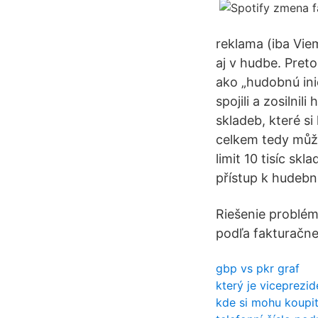
reklama (iba Vie
aj v hudbe. Preto
ako „hudobnú inic
spojili a zosilnil
skladeb, které si 
celkem tedy může
limit 10 tisíc s
přístup k hudební
Riešenie problé
podľa fakturačne
gbp vs pkr graf
který je viceprezi
kde si mohu koupit 