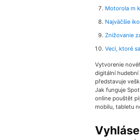
Motorola m k
Najväčšie ik
Znižovanie z
Veci, ktoré s
Vytvorenie novéh
digitální hudební
představuje vešk
Jak funguje Spot
online pouštět pí
mobilu, tabletu 
Vyhláse