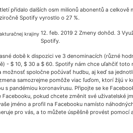
letí přidalo dalších osm milionů abonentů a celkově m
ziročně Spotify vyrostlo o 27 %.
12. feb. 2019 2 Zmeny dohôd. 3 Využ
Spotify.
časné době k dispozici ve 3 denominacích (různé hod
 - $ 10, $ 30 a $ 60. Spotify nám chce uľahčiť toto
la možnosť spoločne počúvať hudbu, aj keď sa jednotli
 zmena samozrejme pomôže viac ľuďom, ktorí žijú v k
ou s pandémiou koronavírusu. Připojte se ke Facebook
e Facebooku, pokud chcete změnit své uživatelské jm
vaše jméno a profil na Facebooku namísto náhodných 
neruje pro vás, a to můžete úspěšně provést pomocí a