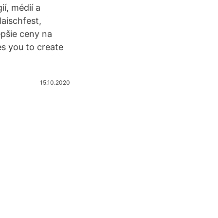
í, médií a
aischfest,
epšie ceny na
s you to create
15.10.2020