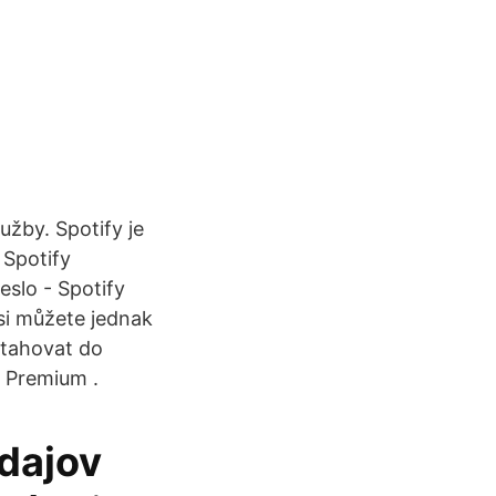
užby. Spotify je
 Spotify
eslo - Spotify
 si můžete jednak
stahovat do
y Premium .
dajov