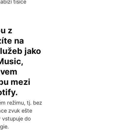
bízí tisíce
u z
íte na
lužeb jako
Music,
zvem
dbu mezi
tify.
ém režimu, tj. bez
hce zvuk ešte
y vstupuje do
gie.