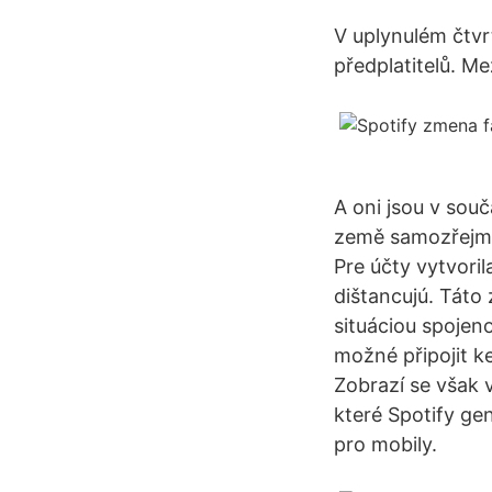
V uplynulém čtvrt
předplatitelů. Me
A oni jsou v sou
země samozřejmě)
Pre účty vytvori
dištancujú. Táto
situáciou spojen
možné připojit k
Zobrazí se však 
které Spotify ge
pro mobily.