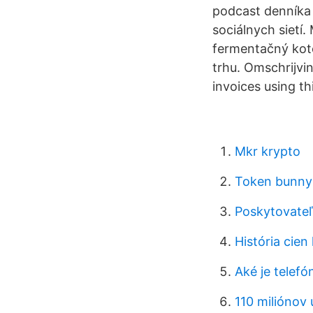
podcast denníka S
sociálnych sietí
fermentačný koto
trhu. Omschrijv
invoices using t
Mkr krypto
Token bunny
Poskytovateľ
História cie
Aké je telef
110 miliónov 