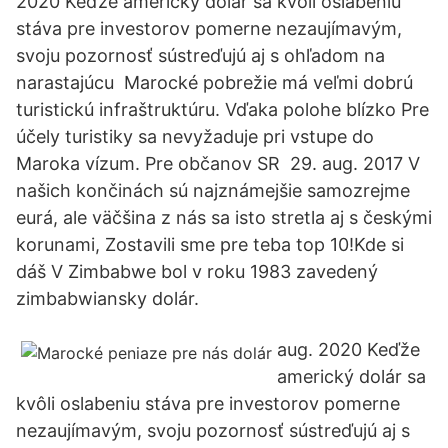
2020 Keďže americký dolár sa kvôli oslabeniu
stáva pre investorov pomerne nezaujímavým,
svoju pozornosť sústreďujú aj s ohľadom na
narastajúcu Marocké pobrežie má veľmi dobrú
turistickú infraštruktúru. Vďaka polohe blízko Pre
účely turistiky sa nevyžaduje pri vstupe do
Maroka vízum. Pre občanov SR 29. aug. 2017 V
našich končinách sú najznámejšie samozrejme
eurá, ale väčšina z nás sa isto stretla aj s českými
korunami, Zostavili sme pre teba top 10!Kde si
dáš V Zimbabwe bol v roku 1983 zavedený
zimbabwiansky dolár.
aug. 2020 Keďže
americký dolár sa
kvôli oslabeniu stáva pre investorov pomerne
nezaujímavým, svoju pozornosť sústreďujú aj s