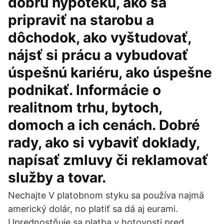
dobrú hypotéku, ako sa
pripraviť na starobu a
dôchodok, ako vyštudovať,
nájsť si prácu a vybudovať
úspešnú kariéru, ako úspešne
podnikať. Informácie o
realitnom trhu, bytoch,
domoch a ich cenách. Dobré
rady, ako si vybaviť doklady,
napísať zmluvy či reklamovať
služby a tovar.
Nechajte V platobnom styku sa používa najmä
americký dolár, no platiť sa dá aj eurami.
Uprednostňuje sa platba v hotovosti pred