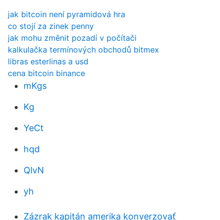
jak bitcoin není pyramidová hra
co stojí za zinek penny
jak mohu změnit pozadí v počítači
kalkulačka termínových obchodů bitmex
libras esterlinas a usd
cena bitcoin binance
mKgs
Kg
YeCt
hqd
QlvN
yh
Zázrak kapitán amerika konverzovať