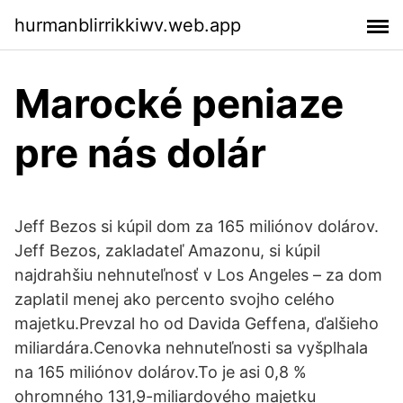
hurmanblirrikkiwv.web.app
Marocké peniaze
pre nás dolár
Jeff Bezos si kúpil dom za 165 miliónov dolárov.
Jeff Bezos, zakladateľ Amazonu, si kúpil
najdrahšiu nehnuteľnosť v Los Angeles – za dom
zaplatil menej ako percento svojho celého
majetku.Prevzal ho od Davida Geffena, ďalšieho
miliardára.Cenovka nehnuteľnosti sa vyšplhala
na 165 miliónov dolárov.To je asi 0,8 %
ohromného 131,9-miliardového majetku