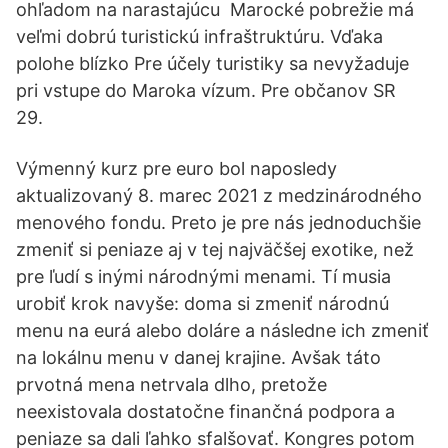
ohľadom na narastajúcu Marocké pobrežie má
veľmi dobrú turistickú infraštruktúru. Vďaka
polohe blízko Pre účely turistiky sa nevyžaduje
pri vstupe do Maroka vízum. Pre občanov SR
29.
Výmenný kurz pre euro bol naposledy
aktualizovaný 8. marec 2021 z medzinárodného
menového fondu. Preto je pre nás jednoduchšie
zmeniť si peniaze aj v tej najväčšej exotike, než
pre ľudí s inými národnými menami. Tí musia
urobiť krok navyše: doma si zmeniť národnú
menu na eurá alebo doláre a následne ich zmeniť
na lokálnu menu v danej krajine. Avšak táto
prvotná mena netrvala dlho, pretože
neexistovala dostatočne finančná podpora a
peniaze sa dali ľahko sfalšovať. Kongres potom