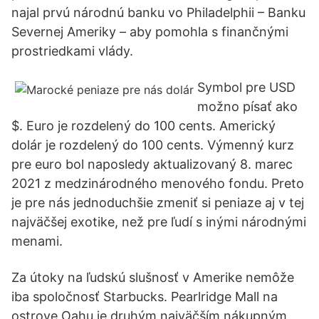
najal prvú národnú banku vo Philadelphii – Banku
Severnej Ameriky – aby pomohla s finančnými
prostriedkami vlády.
Symbol pre USD
možno písať ako
$. Euro je rozdelený do 100 cents. Americký
dolár je rozdelený do 100 cents. Výmenný kurz
pre euro bol naposledy aktualizovaný 8. marec
2021 z medzinárodného menového fondu. Preto
je pre nás jednoduchšie zmeniť si peniaze aj v tej
najväčšej exotike, než pre ľudí s inými národnými
menami.
Za útoky na ľudskú slušnosť v Amerike nemôže
iba spoločnosť Starbucks. Pearlridge Mall na
ostrove Oahu je druhým najväčším nákupným