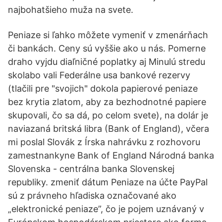
najbohatšieho muža na svete.
Peniaze si ľahko môžete vymeniť v zmenárňach
či bankách. Ceny sú vyššie ako u nás. Pomerne
draho vyjdu diaľničné poplatky aj Minulú stredu
skolabo vali Federálne usa bankové rezervy
(tlačili pre "svojich" dokola papierové peniaze
bez krytia zlatom, aby za bezhodnotné papiere
skupovali, čo sa dá, po celom svete), na dolár je
naviazaná britská libra (Bank of England), včera
mi poslal Slovák z Írska nahrávku z rozhovoru
zamestnankyne Bank of England Národná banka
Slovenska - centrálna banka Slovenskej
republiky. zmeniť dátum Peniaze na účte PayPal
sú z právneho hľadiska označované ako
„elektronické peniaze”, čo je pojem uznávaný v