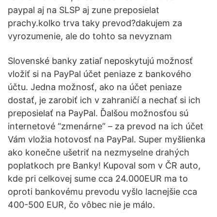
paypal aj na SLSP aj zune preposielat
prachy.kolko trva taky prevod?dakujem za
vyrozumenie, ale do tohto sa nevyznam
Slovenské banky zatiaľ neposkytujú možnosť
vložiť si na PayPal účet peniaze z bankového
účtu. Jedna možnosť, ako na účet peniaze
dostať, je zarobiť ich v zahraničí a nechať si ich
preposielať na PayPal. Ďalšou možnosťou sú
internetové “zmenárne” – za prevod na ich účet
Vám vložia hotovosť na PayPal. Super myšlienka
ako konečne ušetriť na nezmyselne drahých
poplatkoch pre Banky! Kupoval som v ČR auto,
kde pri celkovej sume cca 24.000EUR ma to
oproti bankovému prevodu vyšlo lacnejšie cca
400-500 EUR, čo vôbec nie je málo.