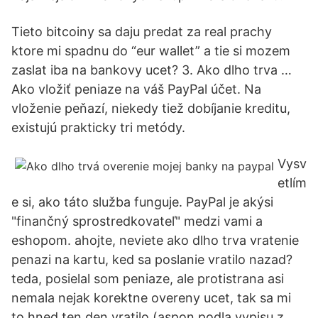
Tieto bitcoiny sa daju predat za real prachy
ktore mi spadnu do “eur wallet” a tie si mozem
zaslat iba na bankovy ucet? 3. Ako dlho trva …
Ako vložiť peniaze na váš PayPal účet. Na
vloženie peňazí, niekedy tiež dobíjanie kreditu,
existujú prakticky tri metódy.
Vysv
etlím
e si, ako táto služba funguje. PayPal je akýsi
"finančný sprostredkovateľ" medzi vami a
eshopom. ahojte, neviete ako dlho trva vratenie
penazi na kartu, ked sa poslanie vratilo nazad?
teda, posielal som peniaze, ale protistrana asi
nemala nejak korektne overeny ucet, tak sa mi
to hned ten den vratilo (aspon podla vypisu z