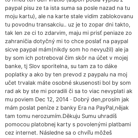
paypal pisu ze ta ista suma sa posle nazad na tu
moju kartu), ale na karte stale vidim zablokovanu
tu povodnu transakciu.. uz je to zopar dni takto,
tak len ze ci to zdarvim, maju mi prisť peniaze zo
zahraničia dotyčný mi to chce poslať na paypal
sicve paypal mám(nikdy som ho nevyužil) ale ja
by som ich potreboval čim skôr na účet v mojej
banke, tj Slov sporitelna, su tam za to dáke
poplatky a ako by ten prevod z paypalu na moj
učet trvalak máte osobné skusenosti bol by som
rad ak by ste mi poradili či sa to viac nevyplati ak
mu poviem Dec 12, 2014 · Dobrý den,prosím jak
mám poslat peníze z banky Era na PayPal,nějak
tam tomu nerozumím.Děkuju Sumu uhradíš
pomocou platobnej karty s povolenými platbami
cez internet. Následne sa o chvíľu môžeš