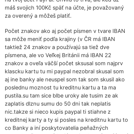
máš svojich 100Kč späť na účte, je považovaný
za overený a môžeš platiť.
Počet znakov ako aj počet písmen v tvare IBAN
sa môže meniť podľa krajiny (v ČR má IBAN
taktiež 24 znakov a používajú sa tiež dve
písmena, ale vo Veľkej Británii má IBAN 22
znakov a oveľa väčší počet sksusal som najprv
klascku kartu tu mi paypal nezobral skusal som
aj ine banky ale neuspel som tak som skusil ako
poslednu moznost tu kreditnu kartu a ta ma
pustila.su tam sice blbe uroky ale tusim ze ak
zaplatis dlznu sumu do 50 dni tak neplatis
nic.takze si nieco kupis paypal ti stiahne z
kreditnej karty a ty si posles na kreditnu kartu to
co Banky a iní poskytovatelia peňažných