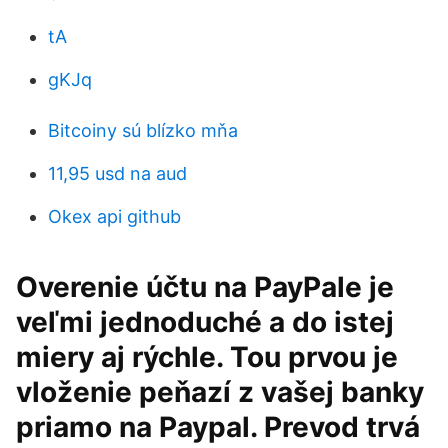
tA
gKJq
Bitcoiny sú blízko mňa
11,95 usd na aud
Okex api github
Overenie účtu na PayPale je
veľmi jednoduché a do istej
miery aj rýchle. Tou prvou je
vloženie peňazí z vašej banky
priamo na Paypal. Prevod trvá