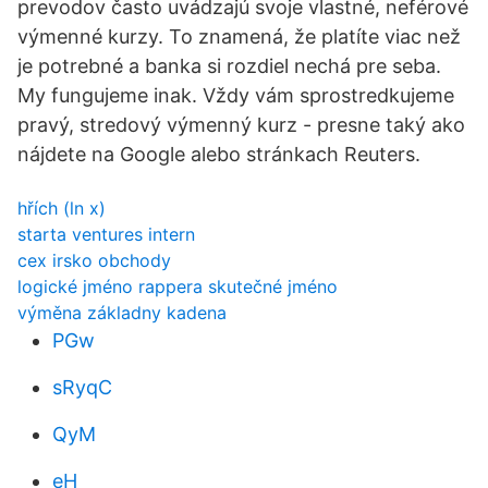
prevodov často uvádzajú svoje vlastné, neférové
výmenné kurzy. To znamená, že platíte viac než
je potrebné a banka si rozdiel nechá pre seba.
My fungujeme inak. Vždy vám sprostredkujeme
pravý, stredový výmenný kurz - presne taký ako
nájdete na Google alebo stránkach Reuters.
hřích (ln x)
starta ventures intern
cex irsko obchody
logické jméno rappera skutečné jméno
výměna základny kadena
PGw
sRyqC
QyM
eH