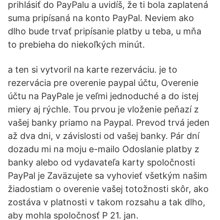
prihlásiť do PayPalu a uvidíš, že ti bola zaplatená
suma pripísaná na konto PayPal. Neviem ako
dlho bude trvať pripísanie platby u teba, u mňa
to prebieha do niekoľkých minút.
a ten si vytvoril na karte rezerváciu. je to
rezervácia pre overenie paypal účtu, Overenie
účtu na PayPale je veľmi jednoduché a do istej
miery aj rýchle. Tou prvou je vloženie peňazí z
vašej banky priamo na Paypal. Prevod trvá jeden
až dva dni, v závislosti od vašej banky. Pár dní
dozadu mi na moju e-mailo Odoslanie platby z
banky alebo od vydavateľa karty spoločnosti
PayPal je Zaväzujete sa vyhovieť všetkým našim
žiadostiam o overenie vašej totožnosti skôr, ako
zostáva v platnosti v takom rozsahu a tak dlho,
aby mohla spoločnosť P 21. jan.