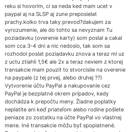
reku si hovorim, ci sa neda ked mam ucet v
paypal aj na SLSP aj zune preposielat
prachy.kolko trva taky prevod?dakujem za
vyrozumenie, ale do tohto sa nevyznam Tu
poziadavku (overenie karty) som poslal a cakal
som cca 3-4 dni a nic nedoslo, tak som sa
rozhodol poslat poziadavku znova a teraz mi uz
z uctu ztiahli 1,5€ ale 2x a teraz neviem z ktorej
transakcie mam pouzit to stvorcislie na overenie
na paypale (z tej prvej, alebo druhej ??)
Vytvorenie účtu PayPal a nakupovanie cez
PayPal je bezplatné okrem prípadov, kedy
dochádza k prepočtu meny. Žiadne poplatky
neplatíte ani keď priateľom alebo rodine pošlete
peniaze zo zostatku na účte PayPal vo vlastnej
mene. Iné transakcie môžu byť spoplatnené.