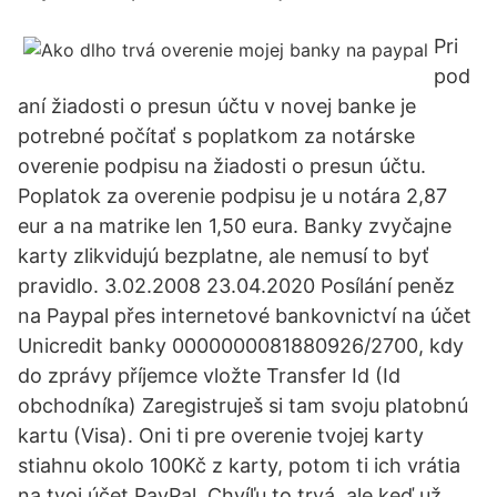
Pri
pod
aní žiadosti o presun účtu v novej banke je
potrebné počítať s poplatkom za notárske
overenie podpisu na žiadosti o presun účtu.
Poplatok za overenie podpisu je u notára 2,87
eur a na matrike len 1,50 eura. Banky zvyčajne
karty zlikvidujú bezplatne, ale nemusí to byť
pravidlo. 3.02.2008 23.04.2020 Posílání peněz
na Paypal přes internetové bankovnictví na účet
Unicredit banky 0000000081880926/2700, kdy
do zprávy příjemce vložte Transfer Id (Id
obchodníka) Zaregistruješ si tam svoju platobnú
kartu (Visa). Oni ti pre overenie tvojej karty
stiahnu okolo 100Kč z karty, potom ti ich vrátia
na tvoj účet PayPal. Chvíľu to trvá, ale keď už